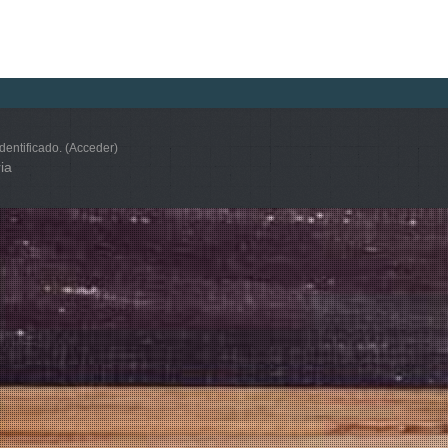
dentificado. (
Acceder
)
ia