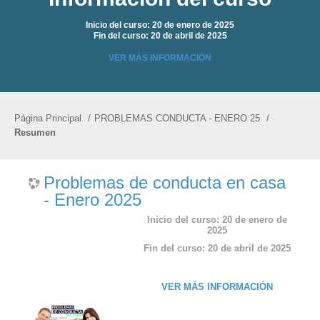
Preguntas frecuentes
Inicio del curso: 20 de enero de 2025
Fin del curso: 20 de abril de 2025
Mundo Primaria
VER MÁS INFORMACIÓN
Página Principal
/
PROBLEMAS CONDUCTA - ENERO 25
/
Resumen
Problemas de conducta en casa
- Enero 2025
Inicio del curso: 20 de enero de
2025
Fin del curso: 20 de abril de 2025
VER MÁS INFORMACIÓN